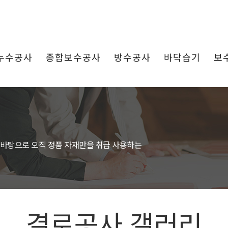
누수공사
종합보수공사
방수공사
바닥습기
보
 바탕으로 오직 정품 자재만을 취급 사용하는
결로공사 갤러리