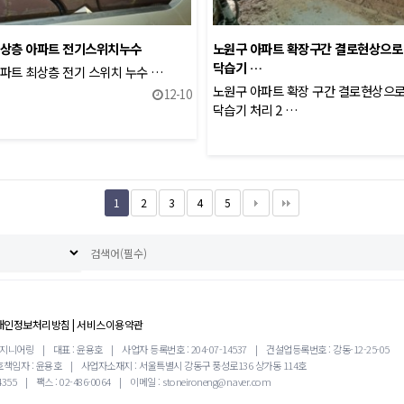
최상층 아파트 전기스위치누수
노원구 아파트 확장구간 결로현상으로 
닥습기 …
파트 최상층 전기 스위치 누수 …
노원구 아파트 확장 구간 결로현상으로
12-10
닥습기 처리 2 …
1
2
3
4
5
개인정보처리방침
|
서비스이용약관
엔지니어링
|
대표 : 윤용호
|
사업자 등록번호 : 204-07-14537
|
건설업등록번호 : 강동-12-25-05
책임자 : 윤용호
|
사업자소재지 : 서울특별시 강동구 풍성로136 상가동 114호
4355
|
팩스 : 02-486-0064
|
이메일 : stoneironeng@naver.com