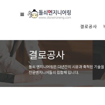
결로공사
분류
결로공사
돌쇠 엔지니어링은 다년간의 시공과 축척된 기술을
전문엔지니어들의 집합체 입니다.