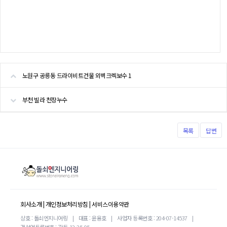
노원구 공릉동 드라이비트건물 외벽크렉보수 1
부천 빌라 천장누수
목록
답변
회사소개
|
개인정보처리방침
|
서비스이용약관
상호 : 돌쇠엔지니어링
|
대표 : 윤용호
|
사업자 등록번호 : 204-07-14537
|