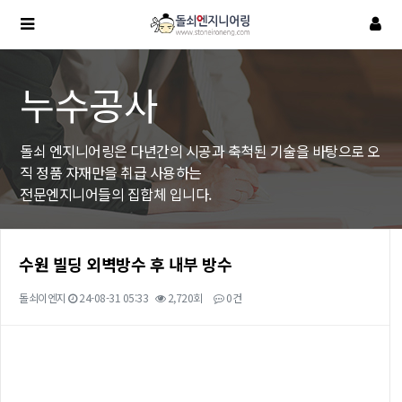
누수공사
돌쇠 엔지니어링은 다년간의 시공과 축척된 기술을 바탕으로 오
직 정품 자재만을 취급 사용하는
전문엔지니어들의 집합체 입니다.
수원 빌딩 외벽방수 후 내부 방수
돌쇠이엔지
24-08-31 05:33
2,720회
0건
본문