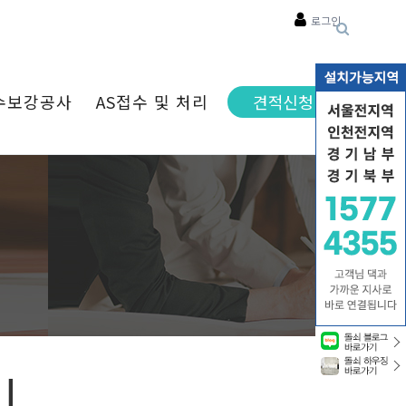
로그인
수보강공사
AS접수 및 처리
견적신청
리