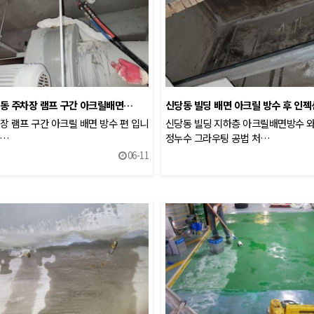
동 주차장 램프 구간 아크릴배면…
신당동 빌딩 배면 아크릴 방수 후 인
장 램프 구간 아크릴 배면 방수 편 입니
신당동 빌딩 지하층 아크릴배면방수 와
p…
정누수 그라우팅 공법 처…
06-11