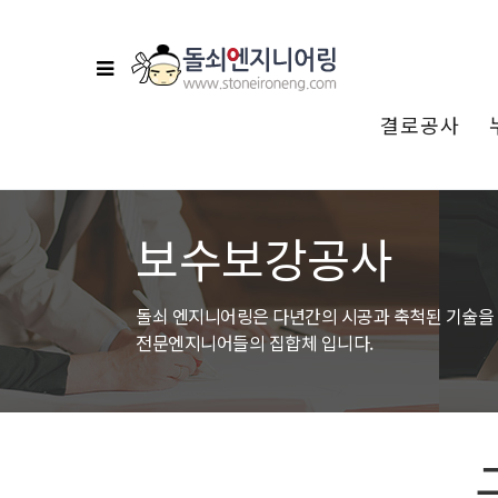
결로공사
분류
보수보강공사
돌쇠 엔지니어링은 다년간의 시공과 축척된 기술을
전문엔지니어들의 집합체 입니다.