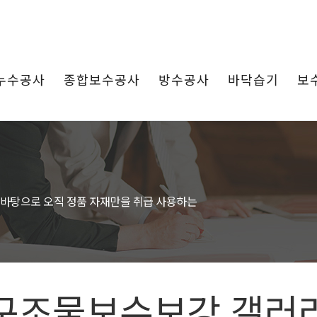
누수공사
종합보수공사
방수공사
바닥습기
보
 바탕으로 오직 정품 자재만을 취급 사용하는
구조물보수보강 갤러