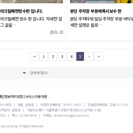
 아크릴배면방수편 입니다.
분당 주차장 부분에폭시보수 편
아크릴배면 방수 편 입니다. 자세한 설
분당 주차타워 빌딩 주차장 부분 바닥보
로그 글을…
세한 설명은 블로…
01-28
1
2
3
4
5
개인정보처리방침
|
서비스이용약관
엔지니어링
|
대표 : 윤용호
|
사업자 등록번호 : 204-07-14537
|
건설업등록번호 : 강동-12-25-05
책임자 : 윤용호
|
사업자소재지 : 서울특별시 강동구 풍성로136 상가동 114호
4355
|
팩스 : 02-486-0064
|
이메일 : stoneironeng@naver.com
stonironeng. All Rights Reserved.