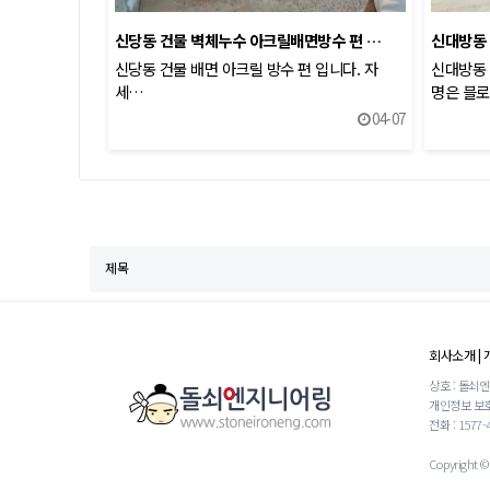
신당동 건물 벽체누수 아크릴배면방수 편 …
신대방동
신당동 건물 배면 아크릴 방수 편 입니다. 자
신대방동 
세…
명은 블
04-07
처음
다음
맨끝
회사소개
|
상호 : 돌쇠
개인정보 보호
전화 : 1577-
Copyright © 