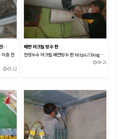
젝션…
배면 아크릴 방수 편
 이층 천
천정누수 아크릴 배면방수 편 https://blog…
04-21
05-12