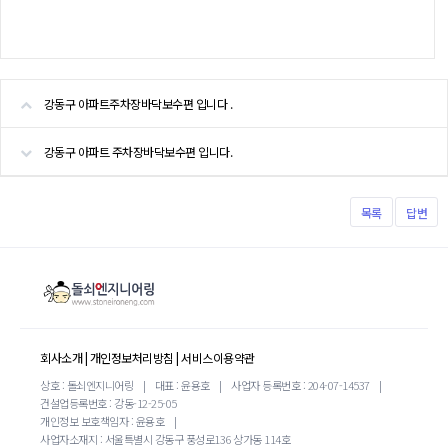
강동구 아파트주차장바닥보수편 입니다 .
강동구 아파트 주차장바닥보수편 입니다.
목록
답변
회사소개
|
개인정보처리방침
|
서비스이용약관
상호 : 돌쇠엔지니어링
|
대표 : 윤용호
|
사업자 등록번호 : 204-07-14537
|
건설업등록번호 : 강동-12-25-05
개인정보 보호책임자 : 윤용호
|
사업자소재지 : 서울특별시 강동구 풍성로136 상가동 114호