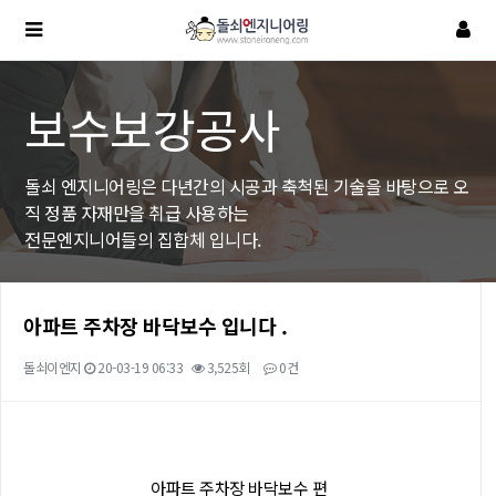
보수보강공사
돌쇠 엔지니어링은 다년간의 시공과 축척된 기술을 바탕으로 오
직 정품 자재만을 취급 사용하는
전문엔지니어들의 집합체 입니다.
아파트 주차장 바닥보수 입니다 .
돌쇠이엔지
20-03-19 06:33
3,525회
0건
본문
아파트 주차장 바닥보수 편